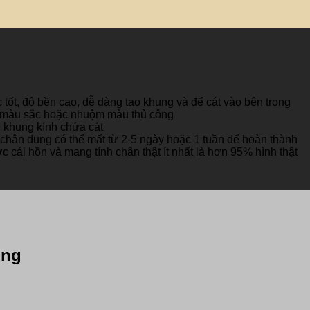
tốt, độ bền cao, dễ dàng tạo khung và để cát vào bên trong
eo màu sắc hoặc nhuộm màu thủ công
i khung kính chứa cát
 chân dung có thể mất từ 2-5 ngày hoặc 1 tuần để hoàn thành
c cái hồn và mang tính chân thật ít nhất là hơn 95% hình thật
ung