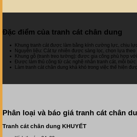
Đặc điểm của tranh cát chân dung
Khung tranh cát được làm bằng kính cường lực, chịu lực 
Nguyên liệu: Cát tự nhiên được sàng lọc, chọn lựa th
Khung gỗ (tranh treo tường): được gia công phù hợp vớ
Được làm thủ công từ các nghệ nhân tranh cát, mỗi bức
Làm tranh cát chân dung khá khó trong việc thể hiện đượ
Phân loại và báo giá tranh cát chân d
Tranh cát chân dung KHUYẾT