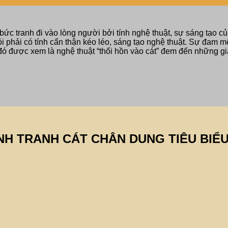
bức tranh đi vào lòng người bởi tính nghệ thuật, sự sáng tạo 
ỏi phải có tính cẩn thận kéo léo, sáng tạo nghệ thuật. Sự đam
 đó được xem là nghệ thuật “thổi hồn vào cát” đem đến những giá
NH TRANH CÁT CHÂN DUNG TIÊU BIỂ