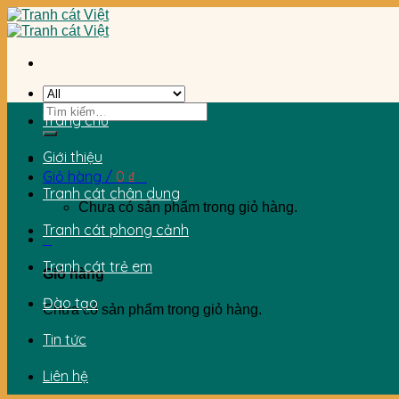
Skip
to
content
Tìm
Trang chủ
kiếm:
Giới thiệu
Giỏ hàng /
0
₫
0
Tranh cát chân dung
Chưa có sản phẩm trong giỏ hàng.
Tranh cát phong cảnh
0
Tranh cát trẻ em
Giỏ hàng
Đào tạo
Chưa có sản phẩm trong giỏ hàng.
Tin tức
Liên hệ