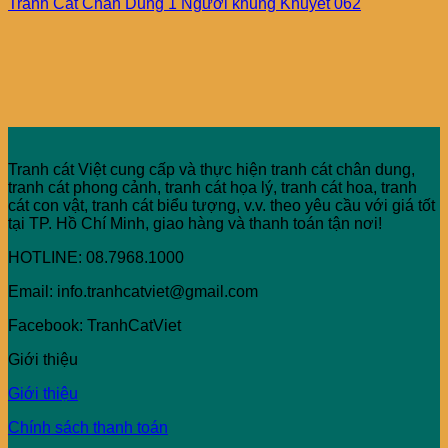
Tranh Cát Chân Dung 1 Người khung Khuyết 062
Tranh cát Việt cung cấp và thực hiện tranh cát chân dung,
tranh cát phong cảnh, tranh cát họa lý, tranh cát hoa, tranh
cát con vật, tranh cát biểu tượng, v.v. theo yêu cầu với giá tốt
tại TP. Hồ Chí Minh, giao hàng và thanh toán tận nơi!
HOTLINE: 08.7968.1000
Email: info.tranhcatviet@gmail.com
Facebook: TranhCatViet
Giới thiệu
Giới thiệu
Chính sách thanh toán