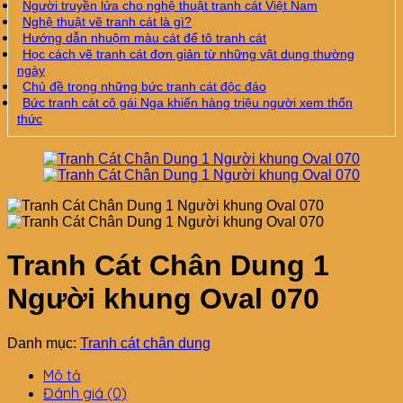
Người truyền lửa cho nghệ thuật tranh cát Việt Nam
Nghệ thuật vẽ tranh cát là gì?
Hướng dẫn nhuộm màu cát để tô tranh cát
Học cách vẽ tranh cát đơn giản từ những vật dụng thường
ngày
Chủ đề trong những bức tranh cát độc đáo
Bức tranh cát cô gái Nga khiến hàng triệu người xem thổn
thức
Tranh Cát Chân Dung 1
Người khung Oval 070
Danh mục:
Tranh cát chân dung
Mô tả
Đánh giá (0)