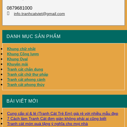
0879681000
info.tranhcatviet@gmail.com
DANH MỤC SẢN PHẨM
Khung chữ nhật
Khung Công lượn
Khung Oval
Khuyến mãi
Tranh cát chân dung
Tranh cát chữ thư pháp
Tranh cát phong cảnh
Tranh cát phong thủy
BÀI VIẾT MỚI
Cung cấp sỉ & lẻ (Tranh Cát Trẻ Em) giá rẻ với nhiều mẫu đẹp
7 Cách làm Tranh Cát đơn giản không phải ai cũng biết
Tranh cát món quà tặng ý nghĩa cho mọi nhà