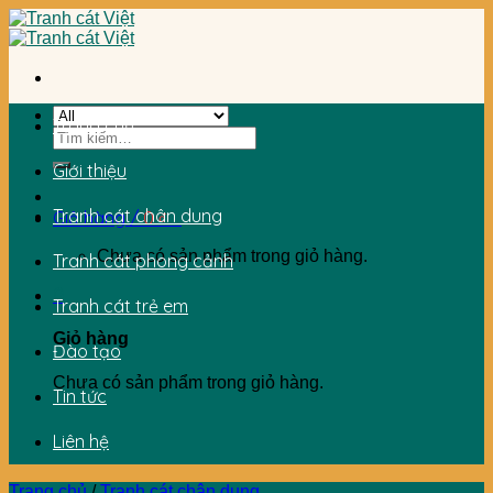
Skip
to
content
Trang chủ
Tìm
kiếm:
Giới thiệu
Tranh cát chân dung
Giỏ hàng /
0
₫
0
Chưa có sản phẩm trong giỏ hàng.
Tranh cát phong cảnh
0
Tranh cát trẻ em
Giỏ hàng
Đào tạo
Chưa có sản phẩm trong giỏ hàng.
Tin tức
Liên hệ
Trang chủ
/
Tranh cát chân dung