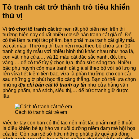
Tô tranh cát trở thành trò tiêu khiển
thú vị
Vì
trò chơi tô tranh cát
trở nên rất phổ biến nên trên thị
trường hiện nay có rất nhiều cơ sở bán tranh cát giá rẻ. Để
có thể làm ra một tác phẩm, bạn phải mua tranh cát giấy mẫu
và cát màu. Thường thì bạn nên mua theo bộ chứa tầm 10
tranh cát giấy mẫu với nhiều hình thù khác nhau như hoa lá,
con vật, nhà cửa,… và 12 màu cát đặc sắc xanh, đỏ, tím,
vàng,… để có thể tùy ý chọn lựa, thỏa sức sáng tạo. Nhiều
bậc phụ huynh còn mua tranh cát giá sỉ theo bộ với số lượng
lớn vừa tiết kiệm tiền bạc, vừa là phần thưởng cho con cái
sau những giờ phút học tập căng thẳng. Bạn có thể lựa chọn
những
địa chỉ bán cát tô tranh uy tín
như cửa hàng văn
phòng phẩm, nhà sách, siêu thị,… để bức tranh giữ được
lâu.
Cách tô tranh cát trẻ em
Việc tự tay con bạn có thể tạo nên một tác phẩm nghệ thuật
là điều khiến bé tự hào và nuôi dưỡng niềm đam mê hội họa
của trẻ. Còn bạn sẽ sở hữu những phút giây quý giá đồng