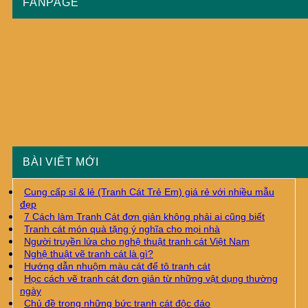
FANPAGE
BÀI VIẾT MỚI
Cung cấp sỉ & lẻ (Tranh Cát Trẻ Em) giá rẻ với nhiều mẫu
đẹp
7 Cách làm Tranh Cát đơn giản không phải ai cũng biết
Tranh cát món quà tặng ý nghĩa cho mọi nhà
Người truyền lửa cho nghệ thuật tranh cát Việt Nam
Nghệ thuật vẽ tranh cát là gì?
Hướng dẫn nhuộm màu cát để tô tranh cát
Học cách vẽ tranh cát đơn giản từ những vật dụng thường
ngày
Chủ đề trong những bức tranh cát độc đáo