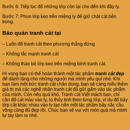
Bước 6: Tiếp tục đổ những lớp còn lại cho đến khi đầy ly.
Bước 7: Phun lớp keo trên miệng ly để giữ chặt cát bên
trong.
Bảo quản tranh cát tại
– Luôn để tranh cát theo phương thẳng đứng
– Không lắc mạnh tranh cát
– Không tháo bỏ lớp keo trên miệng bình tranh cát.
Hi vọng bạn có thể hoàn thành một tác phẩm
tranh cát đẹp
để dành tặng cho những người mà mình yêu quí nhé. Khi
bạn làm một bức tranh cát chân dung, bạn sẽ càng hiểu thêm
giá trị mà các nghệ nhân tranh cát đã gửi gấm vào tác phẩm
của mình. Còn nếu quá khó, Tranh cát Việt mách bạn, chỉ
cần đổ cát màu vào ly, lọ thủy tinh theo từng lớp, ví dụ đổ bảy
lớp cát khác nhau vào ly tạo nên một tác phẩm bảy sắc cầu
vồng cũng đủ đẹp rồi. Chúc bạn sẽ vui với món quà mà mình
tự tay làm ra nhé.