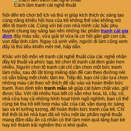
Cách làm tranh cát nghệ thuật
Nói đến trò chơi bổ ích và thú vị giúp kích thích óc sáng tạo
cùng năng khiếu hội họa của trẻ không thể nào không nói
đến tô tranh cát. Cùng với bé con nhà mình các bậc phụ
huynh chung tay sáng tạo nên những tác phẩm
tranh cát gia
đình
đầy màu sắc, vừa giải trí vừa là cơ hội gần gũi con cái,
vun đắp tình cảm. Ngay cả sinh viên, người đi làm cũng xem
đây là thú tiêu khiển mới mẻ, hấp dẫn.
Khác với bộ môn vẽ tranh cát nghệ thuật của các nghệ nhân
đầy kỹ thuật và phức tạp, trò chơi tô tranh cát đơn giản hơn
nhiều. Người chơi tô tranh cát chỉ cần chọn một bức tranh
làm mẫu, sau đó lật từng miếng dán đề can theo đường nét
có sẵn bằng một chiếc tăm tre. Tiếp đó, bạn chỉ cần lựa chọn
những màu cát theo sở thích để rắc vào và hoàn thiện bức
tranh. Keo dính trên
tranh mẫu
sẽ giúp cát bám chặt vào, giữ
được lâu. Với rất nhiều họa tiết có sẵn như hoa, lá, cây, cỏ,
nhà cửa hay cả những hình hoạt hình ngộ nghĩnh, bạn có thể
cùng bé tha hồ kết hợp màu sắc của cát, vận dụng óc sáng
tạo và trí tưởng tượng, để hoàn thiện bức tranh của trẻ. Chỉ
thế thôi là bé nhà bạn đã sở hữu một tác phẩm nghệ thuật
mang đậm dấu ấn cá nhân có thể làm món quà tặng bạn bè
hay trở thành trải nghiệm thú vị khó quên.