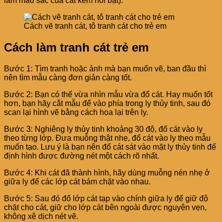
làm màu sắc của cát kém nổi bật).
Cách vẽ tranh cát, tô tranh cát cho trẻ em
Cách làm tranh cát trẻ em
Bước 1: Tìm tranh hoặc ảnh mà bạn muốn vẽ, ban đầu thì
nên tìm mẫu càng đơn giản càng tốt.
Bước 2: Bạn có thể vừa nhìn mẫu vừa đổ cát. Hay muốn tốt
hơn, bạn hãy cắt mẫu để vào phía trong ly thủy tinh, sau đó
scan lại hình vẽ bằng cách họa lại trên ly.
Bước 3: Nghiêng ly thủy tinh khoảng 30 độ, đổ cát vào ly
theo từng lớp. Đưa muỗng thật nhẹ, đổ cát vào ly theo mẫu
muốn tạo. Lưu ý là bạn nên đổ cát sát vào mặt ly thủy tinh để
định hình được đường nét một cách rõ nhất.
Bước 4: Khi cát đã thành hình, hãy dùng muỗng nén nhẹ ở
giữa ly để các lớp cát bám chặt vào nhau.
Bước 5: Sau đó đổ lớp cát tạp vào chính giữa ly để giữ độ
chặt cho cát, giữ cho lớp cát bên ngoài được nguyên vẹn,
không xê dịch nét vẽ.