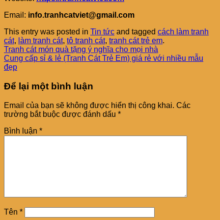
Email:
info.tranhcatviet@gmail.com
This entry was posted in
Tin tức
and tagged
cách làm tranh
cát
,
làm tranh cát
,
tô tranh cát
,
tranh cát trẻ em
.
Tranh cát món quà tặng ý nghĩa cho mọi nhà
Cung cấp sỉ & lẻ (Tranh Cát Trẻ Em) giá rẻ với nhiều mẫu
đẹp
Để lại một bình luận
Email của bạn sẽ không được hiển thị công khai.
Các
trường bắt buộc được đánh dấu
*
Bình luận
*
Tên
*