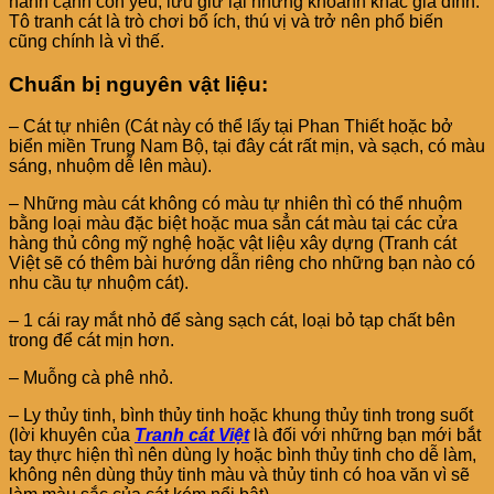
hành cạnh con yêu, lưu giữ lại những khoảnh khắc gia đình.
Tô tranh cát là trò chơi bổ ích, thú vị và trở nên phổ biến
cũng chính là vì thế.
Chuẩn bị nguyên vật liệu:
– Cát tự nhiên (Cát này có thể lấy tại Phan Thiết hoặc bở
biển miền Trung Nam Bộ, tại đây cát rất mịn, và sạch, có màu
sáng, nhuộm dễ lên màu).
– Những màu cát không có màu tự nhiên thì có thể nhuộm
bằng loại màu đặc biệt hoặc mua sẳn cát màu tại các cửa
hàng thủ công mỹ nghệ hoặc vật liệu xây dựng (Tranh cát
Việt sẽ có thêm bài hướng dẫn riêng cho những bạn nào có
nhu cầu tự nhuộm cát).
– 1 cái ray mắt nhỏ để sàng sạch cát, loại bỏ tạp chất bên
trong để cát mịn hơn.
– Muỗng cà phê nhỏ.
– Ly thủy tinh, bình thủy tinh hoặc khung thủy tinh trong suốt
(lời khuyên của
Tranh cát Việt
là đối với những bạn mới bắt
tay thực hiện thì nên dùng ly hoặc bình thủy tinh cho dễ làm,
không nên dùng thủy tinh màu và thủy tinh có hoa văn vì sẽ