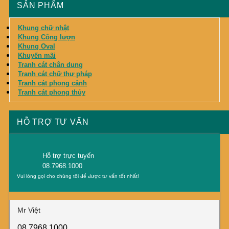
SẢN PHẨM
Khung chữ nhật
Khung Công lượn
Khung Oval
Khuyến mãi
Tranh cát chân dung
Tranh cát chữ thư pháp
Tranh cát phong cảnh
Tranh cát phong thủy
HỖ TRỢ TƯ VẤN
Hỗ trợ trực tuyến
08.7968.1000
Vui lòng gọi cho chúng tôi để được tư vấn tốt nhất!
Mr Việt
08.7968.1000