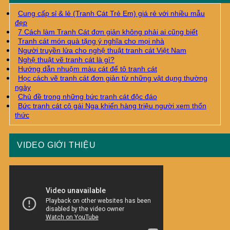
Cung cấp sỉ & lẻ (Tranh Cát Trẻ Em) giá rẻ với nhiều mẫu
đẹp
7 Cách làm Tranh Cát đơn giản không phải ai cũng biết
Tranh cát món quà tặng ý nghĩa cho mọi nhà
Người truyền lửa cho nghệ thuật tranh cát Việt Nam
Nghệ thuật vẽ tranh cát là gì?
Hướng dẫn nhuộm màu cát để tô tranh cát
Học cách vẽ tranh cát đơn giản từ những vật dụng thường
ngày
Chủ đề trong những bức tranh cát độc đáo
Bức tranh cát cô gái Nga khiến hàng triệu người xem thổn
thức
VIDEO GIỚI THIỆU