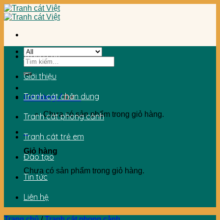
Skip
to
content
Trang chủ
Tìm
kiếm:
Giới thiệu
Tranh cát chân dung
Giỏ hàng /
0
₫
0
Chưa có sản phẩm trong giỏ hàng.
Tranh cát phong cảnh
0
Tranh cát trẻ em
Giỏ hàng
Đào tạo
Chưa có sản phẩm trong giỏ hàng.
Tin tức
Liên hệ
Trang chủ
/
Tranh cát phong cảnh