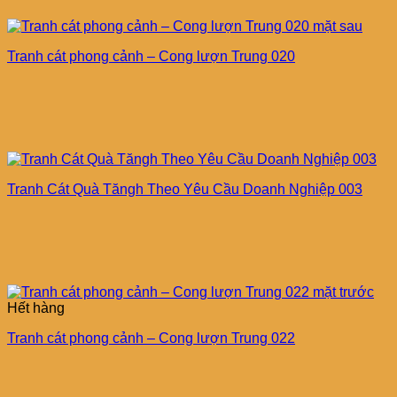
Tranh cát phong cảnh – Cong lượn Trung 020
Tranh Cát Quà Tăngh Theo Yêu Cầu Doanh Nghiệp 003
Hết hàng
Tranh cát phong cảnh – Cong lượn Trung 022