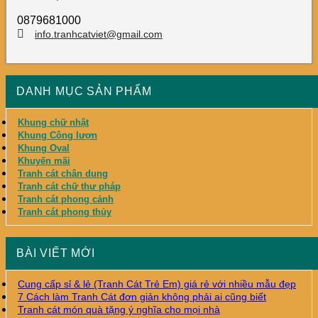
0879681000
info.tranhcatviet@gmail.com
DANH MỤC SẢN PHẨM
Khung chữ nhật
Khung Công lượn
Khung Oval
Khuyến mãi
Tranh cát chân dung
Tranh cát chữ thư pháp
Tranh cát phong cảnh
Tranh cát phong thủy
BÀI VIẾT MỚI
Cung cấp sỉ & lẻ (Tranh Cát Trẻ Em) giá rẻ với nhiều mẫu đẹp
7 Cách làm Tranh Cát đơn giản không phải ai cũng biết
Tranh cát món quà tặng ý nghĩa cho mọi nhà