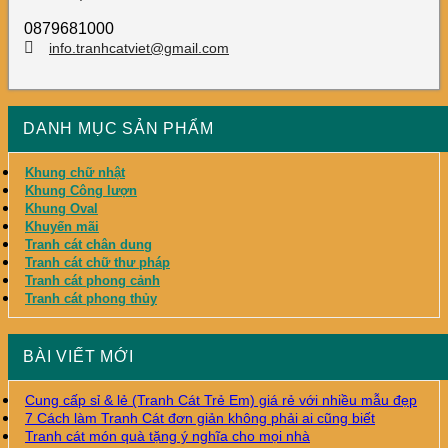
0879681000
info.tranhcatviet@gmail.com
DANH MỤC SẢN PHẨM
Khung chữ nhật
Khung Công lượn
Khung Oval
Khuyến mãi
Tranh cát chân dung
Tranh cát chữ thư pháp
Tranh cát phong cảnh
Tranh cát phong thủy
BÀI VIẾT MỚI
Cung cấp sỉ & lẻ (Tranh Cát Trẻ Em) giá rẻ với nhiều mẫu đẹp
7 Cách làm Tranh Cát đơn giản không phải ai cũng biết
Tranh cát món quà tặng ý nghĩa cho mọi nhà