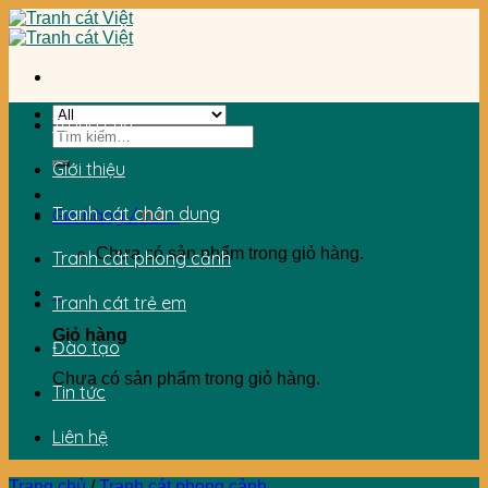
Skip
to
content
Trang chủ
Tìm
kiếm:
Giới thiệu
Tranh cát chân dung
Giỏ hàng /
0
₫
0
Chưa có sản phẩm trong giỏ hàng.
Tranh cát phong cảnh
0
Tranh cát trẻ em
Giỏ hàng
Đào tạo
Chưa có sản phẩm trong giỏ hàng.
Tin tức
Liên hệ
Trang chủ
/
Tranh cát phong cảnh