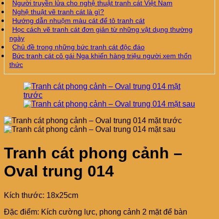
Người truyền lửa cho nghệ thuật tranh cát Việt Nam
Nghệ thuật vẽ tranh cát là gì?
Hướng dẫn nhuộm màu cát để tô tranh cát
Học cách vẽ tranh cát đơn giản từ những vật dụng thường
ngày
Chủ đề trong những bức tranh cát độc đáo
Bức tranh cát cô gái Nga khiến hàng triệu người xem thổn
thức
Tranh cát phong cảnh –
Oval trung 014
Kích thước: 18x25cm
Đặc điểm: Kích cường lực, phong cảnh 2 mặt để bàn