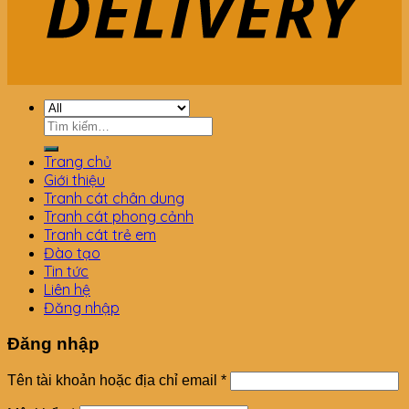
Tìm
kiếm:
Trang chủ
Giới thiệu
Tranh cát chân dung
Tranh cát phong cảnh
Tranh cát trẻ em
Đào tạo
Tin tức
Liên hệ
Đăng nhập
Đăng nhập
Tên tài khoản hoặc địa chỉ email
*