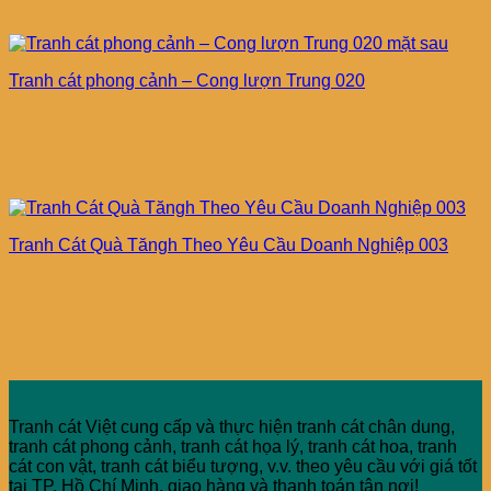
Tranh cát phong cảnh – Cong lượn Trung 020
Tranh Cát Quà Tăngh Theo Yêu Cầu Doanh Nghiệp 003
Tranh cát Việt cung cấp và thực hiện tranh cát chân dung,
tranh cát phong cảnh, tranh cát họa lý, tranh cát hoa, tranh
cát con vật, tranh cát biểu tượng, v.v. theo yêu cầu với giá tốt
tại TP. Hồ Chí Minh, giao hàng và thanh toán tận nơi!