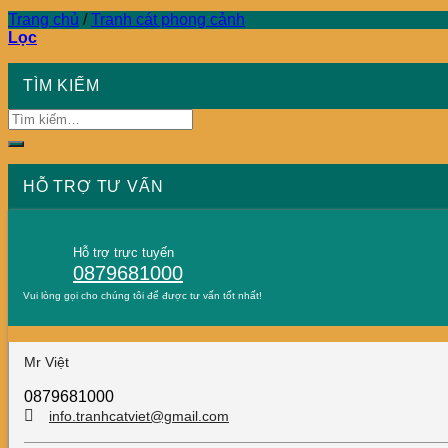
Trang chủ
/
Tranh cát phong cảnh
Lọc
TÌM KIẾM
HỖ TRỢ TƯ VẤN
Hỗ trợ trực tuyến
0879681000
Vui lòng gọi cho chúng tôi để được tư vấn tốt nhất!
Mr Việt
0879681000
info.tranhcatviet@gmail.com