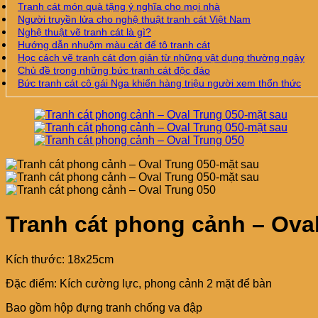
Tranh cát món quà tặng ý nghĩa cho mọi nhà
Người truyền lửa cho nghệ thuật tranh cát Việt Nam
Nghệ thuật vẽ tranh cát là gì?
Hướng dẫn nhuộm màu cát để tô tranh cát
Học cách vẽ tranh cát đơn giản từ những vật dụng thường ngày
Chủ đề trong những bức tranh cát độc đáo
Bức tranh cát cô gái Nga khiến hàng triệu người xem thổn thức
Tranh cát phong cảnh – Ova
Kích thước: 18x25cm
Đặc điểm: Kích cường lực, phong cảnh 2 mặt để bàn
Bao gồm hộp đựng tranh chống va đập