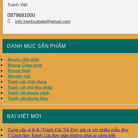
Tranh Việt
0879681000
info.tranhcatviet@gmail.com
DANH MỤC SẢN PHẨM
Khung chữ nhật
Khung Công lượn
Khung Oval
Khuyến mãi
Tranh cát chân dung
Tranh cát chữ thư pháp
Tranh cát phong cảnh
Tranh cát phong thủy
BÀI VIẾT MỚI
Cung cấp sỉ & lẻ (Tranh Cát Trẻ Em) giá rẻ với nhiều mẫu đẹp
7 Cách làm Tranh Cát đơn giản không phải ai cũng biết