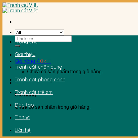
Skip
to
content
Tìm
Trang chủ
kiếm:
Giới thiệu
Giỏ hàng /
0
₫
0
Tranh cát chân dung
Chưa có sản phẩm trong giỏ hàng.
Tranh cát phong cảnh
0
Tranh cát trẻ em
Giỏ hàng
Đào tạo
Chưa có sản phẩm trong giỏ hàng.
Tin tức
Liên hệ