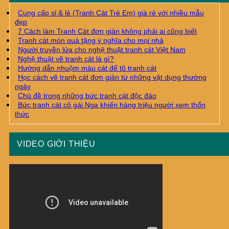
Cung cấp sỉ & lẻ (Tranh Cát Trẻ Em) giá rẻ với nhiều mẫu
đẹp
7 Cách làm Tranh Cát đơn giản không phải ai cũng biết
Tranh cát món quà tặng ý nghĩa cho mọi nhà
Người truyền lửa cho nghệ thuật tranh cát Việt Nam
Nghệ thuật vẽ tranh cát là gì?
Hướng dẫn nhuộm màu cát để tô tranh cát
Học cách vẽ tranh cát đơn giản từ những vật dụng thường
ngày
Chủ đề trong những bức tranh cát độc đáo
Bức tranh cát cô gái Nga khiến hàng triệu người xem thổn
thức
VIDEO GIỚI THIỆU