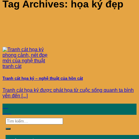
Tag Archives:
họa ký đẹp
Tranh cát họa ký – nghệ thuật của hồn cát
Tranh cát họa ký được phát họa từ cuộc sống quanh ta bình
yên đến [...]
19
Th4