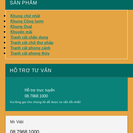
SẢN PHẨM
Khung chữ nhật
Khung Công lượn
Khung Oval
Khuyến mãi
Tranh cát chân dung
Tranh cát chữ thư pháp
Tranh cát phong cảnh
Tranh cát phong thủy
HỖ TRỢ TƯ VẤN
Hỗ trợ trực tuyến
08.7968.1000
Vui lòng gọi cho chúng tôi để được tư vấn tốt nhất!
Mr Việt
08.7968.1000