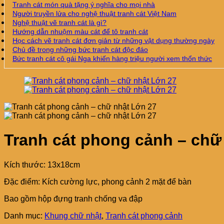
Tranh cát món quà tặng ý nghĩa cho mọi nhà
Người truyền lửa cho nghệ thuật tranh cát Việt Nam
Nghệ thuật vẽ tranh cát là gì?
Hướng dẫn nhuộm màu cát để tô tranh cát
Học cách vẽ tranh cát đơn giản từ những vật dụng thường ngày
Chủ đề trong những bức tranh cát độc đáo
Bức tranh cát cô gái Nga khiến hàng triệu người xem thổn thức
Tranh cát phong cảnh – chữ
Kích thước: 13x18cm
Đặc điểm: Kích cường lực, phong cảnh 2 mặt để bàn
Bao gồm hộp đựng tranh chống va đập
Danh mục:
Khung chữ nhật
,
Tranh cát phong cảnh