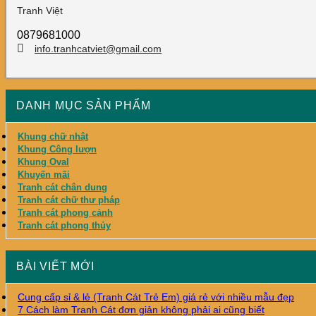
Tranh Việt
0879681000
info.tranhcatviet@gmail.com
DANH MỤC SẢN PHẨM
Khung chữ nhật
Khung Công lượn
Khung Oval
Khuyến mãi
Tranh cát chân dung
Tranh cát chữ thư pháp
Tranh cát phong cảnh
Tranh cát phong thủy
BÀI VIẾT MỚI
Cung cấp sỉ & lẻ (Tranh Cát Trẻ Em) giá rẻ với nhiều mẫu đẹp
7 Cách làm Tranh Cát đơn giản không phải ai cũng biết