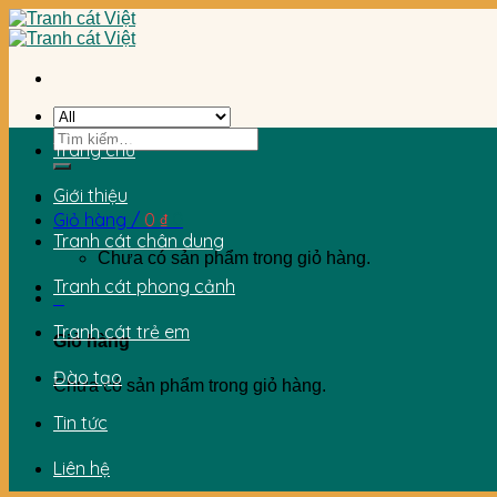
Skip
to
content
Tìm
Trang chủ
kiếm:
Giới thiệu
Giỏ hàng /
0
₫
0
Tranh cát chân dung
Chưa có sản phẩm trong giỏ hàng.
Tranh cát phong cảnh
0
Tranh cát trẻ em
Giỏ hàng
Đào tạo
Chưa có sản phẩm trong giỏ hàng.
Tin tức
Liên hệ