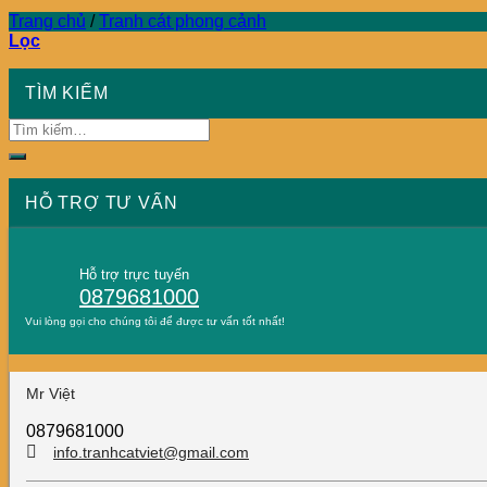
Trang chủ
/
Tranh cát phong cảnh
Lọc
TÌM KIẾM
HỖ TRỢ TƯ VẤN
Hỗ trợ trực tuyến
0879681000
Vui lòng gọi cho chúng tôi để được tư vấn tốt nhất!
Mr Việt
0879681000
info.tranhcatviet@gmail.com