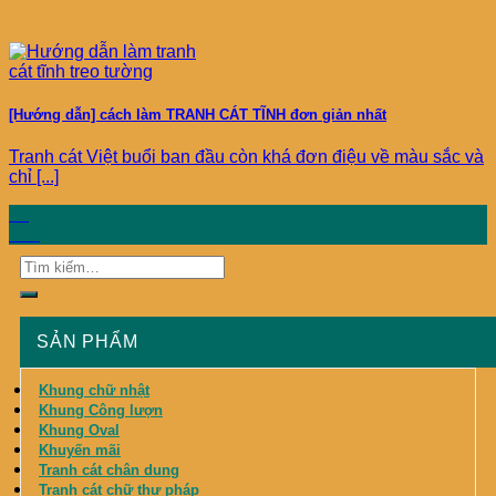
[Hướng dẫn] cách làm TRANH CÁT TĨNH đơn giản nhất
Tranh cát Việt buổi ban đầu còn khá đơn điệu về màu sắc và
chỉ [...]
07
Th1
SẢN PHẨM
Khung chữ nhật
Khung Công lượn
Khung Oval
Khuyến mãi
Tranh cát chân dung
Tranh cát chữ thư pháp