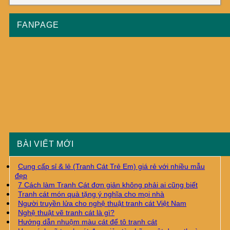
FANPAGE
BÀI VIẾT MỚI
Cung cấp sỉ & lẻ (Tranh Cát Trẻ Em) giá rẻ với nhiều mẫu
đẹp
7 Cách làm Tranh Cát đơn giản không phải ai cũng biết
Tranh cát món quà tặng ý nghĩa cho mọi nhà
Người truyền lửa cho nghệ thuật tranh cát Việt Nam
Nghệ thuật vẽ tranh cát là gì?
Hướng dẫn nhuộm màu cát để tô tranh cát