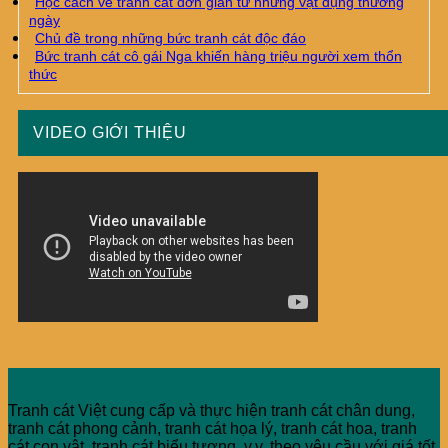
Học cách vẽ tranh cát đơn giản từ những vật dụng thường
ngày
Chủ đề trong những bức tranh cát độc đáo
Bức tranh cát cô gái Nga khiến hàng triệu người xem thổn
thức
VIDEO GIỚI THIỆU
Tranh cát Việt cung cấp và thực hiện tranh cát chân dung,
tranh cát phong cảnh, tranh cát họa lý, tranh cát hoa, tranh
cát con vật, tranh cát biểu tượng, v.v. theo yêu cầu với giá tốt