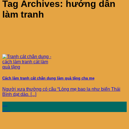
Tag Archives:
hướng dẫn
làm tranh
Cách làm tranh cát chân dung làm quà tặng cha mẹ
Người xưa thường có câu “Lòng mẹ bao la như biển Thái
Bình dạt dào. [...]
31
Th1