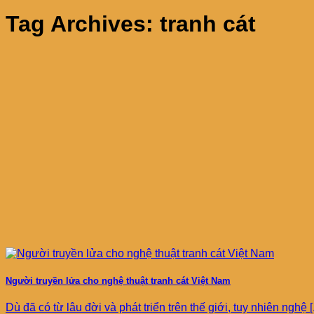
Tag Archives:
tranh cát
Người truyền lửa cho nghệ thuật tranh cát Việt Nam
Dù đã có từ lâu đời và phát triển trên thế giới, tuy nhiên nghệ [.