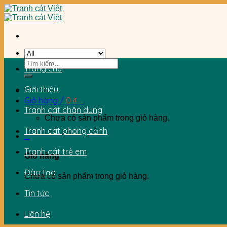
Skip
to
content
Tìm
Trang chủ
kiếm:
Giới thiệu
Giỏ hàng /
0
₫
0
Tranh cát chân dung
Chưa có sản phẩm trong giỏ hàng.
Tranh cát phong cảnh
0
Tranh cát trẻ em
Giỏ hàng
Đào tạo
Chưa có sản phẩm trong giỏ hàng.
Tin tức
Liên hệ