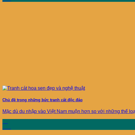
Chủ đề trong những bức tranh cát độc đáo
Mặc dù du nhập vào Việt Nam muộn hơn so với những thể loại v
13
Th5