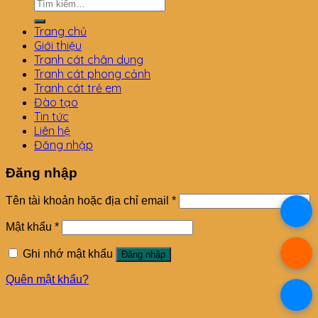
Tìm
kiếm:
Trang chủ
Giới thiệu
Tranh cát chân dung
Tranh cát phong cảnh
Tranh cát trẻ em
Đào tạo
Tin tức
Liên hệ
Đăng nhập
Đăng nhập
Tên tài khoản hoặc địa chỉ email
*
.
Mật khẩu
*
.
Ghi nhớ mật khẩu
Đăng nhập
Quên mật khẩu?
.