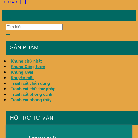
lên sản [...]
19
Th4
SẢN PHẨM
Khung chữ nhật
Khung Công lượn
Khung Oval
Khuyến mãi
Tranh cát chân dung
Tranh cát chữ thư pháp
Tranh cát phong cảnh
Tranh cát phong thủy
HỖ TRỢ TƯ VẤN