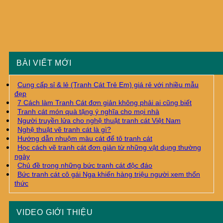
BÀI VIẾT MỚI
Cung cấp sỉ & lẻ (Tranh Cát Trẻ Em) giá rẻ với nhiều mẫu
đẹp
7 Cách làm Tranh Cát đơn giản không phải ai cũng biết
Tranh cát món quà tặng ý nghĩa cho mọi nhà
Người truyền lửa cho nghệ thuật tranh cát Việt Nam
Nghệ thuật vẽ tranh cát là gì?
Hướng dẫn nhuộm màu cát để tô tranh cát
Học cách vẽ tranh cát đơn giản từ những vật dụng thường
ngày
Chủ đề trong những bức tranh cát độc đáo
Bức tranh cát cô gái Nga khiến hàng triệu người xem thổn
thức
VIDEO GIỚI THIỆU