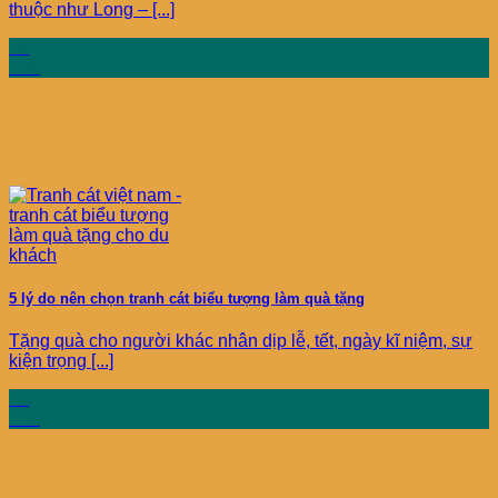
thuộc như Long – [...]
19
Th4
5 lý do nên chọn tranh cát biểu tượng làm quà tặng
Tặng quà cho người khác nhân dịp lễ, tết, ngày kĩ niệm, sự
kiện trọng [...]
19
Th4